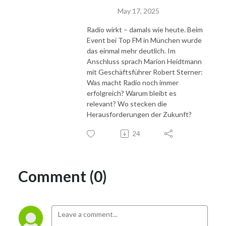
steht der Mensch hinter dem Business im Vordergrund: Vertrauen, 
May 17, 2025
Kooperation und ein faires Miteinander sind für uns genauso wichtig wie 
Radio wirkt – damals wie heute. Beim
der geschäftliche Erfolg.

Event bei Top FM in München wurde
das einmal mehr deutlich. Im
Klingt spannend? Dann hören Sie rein und werden Sie Teil des Netzwerks 
Anschluss sprach Marion Heidtmann
– vernetzt.stark.sein! Wir freuen uns auf Sie!
mit Geschäftsführer Robert Sterner:
Was macht Radio noch immer
erfolgreich? Warum bleibt es
relevant? Wo stecken die
Herausforderungen der Zukunft?
24
Comment (0)