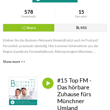
578
15
Downloads
Episodes
Share
RSS
Erleben Sie das Business-Netzwerk BmeetsB jetzt auch im Podcast! 
Persönlich, praxisnah, lebendig. Hier kommen Unternehmer aus der 
Region (Landkreis Fürstenfeldbruck, Metropolregion München) 
zusammen, um sich auszutauschen, wertvolle Kontakte zu knüpfen und 
Show more >>
ihren Geschäftserfolg auf das nächste Level zu bringen. Jeden Monat 
präsentieren wir Ihnen die Highlights unserer Events – inspirierende 
Einblicke, praxisnahe Tipps und spannende Unternehmensgeschichten, 
#15 Top FM -
alles in lockerer und persönlicher Atmosphäre.

Das hörbare
Mit wechselnden Locations und interessanten Partnern bieten wir Ihnen 
Zuhause fürs
Einblicke in die Welt der erfolgreichen Unternehmer aus Ihrer Region. Ob 
Münchner
neue Kooperationen, persönliche Erfolgsgeschichten oder regionale 
Umland
Trends – BmeetsB steht für echtes Netzwerken mit Tiefgang. Bei uns 