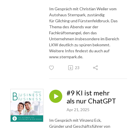
steht der Mensch hinter dem Business im Vordergrund: Vertrauen, 
Im Gespräch mit Christian Weiler vom
Kooperation und ein faires Miteinander sind für uns genauso wichtig wie 
Autohaus Sternpark, zuständig
der geschäftliche Erfolg.

für Gilching und Fürstenfeldbruck. Das
Thema des Abends war der
Klingt spannend? Dann hören Sie rein und werden Sie Teil des Netzwerks 
Fachkräftemangel, den das
– vernetzt.stark.sein! Wir freuen uns auf Sie!
Unternehmen insbesondere im Bereich
LKW deutlich zu spüren bekommt.
Weitere Infos findest du auch auf
www.sternpark.de.
23
#9 KI ist mehr
als nur ChatGPT
Apr 21, 2025
Im Gespräch mit Vinzenz Eck,
Gründer und Geschäftsführer von