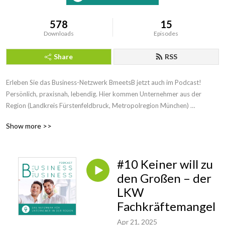
578
15
Downloads
Episodes
Share
RSS
Erleben Sie das Business-Netzwerk BmeetsB jetzt auch im Podcast! 
Persönlich, praxisnah, lebendig. Hier kommen Unternehmer aus der 
Region (Landkreis Fürstenfeldbruck, Metropolregion München) 
zusammen, um sich auszutauschen, wertvolle Kontakte zu knüpfen und 
Show more >>
ihren Geschäftserfolg auf das nächste Level zu bringen. Jeden Monat 
präsentieren wir Ihnen die Highlights unserer Events – inspirierende 
Einblicke, praxisnahe Tipps und spannende Unternehmensgeschichten, 
#10 Keiner will zu
alles in lockerer und persönlicher Atmosphäre.

den Großen – der
Mit wechselnden Locations und interessanten Partnern bieten wir Ihnen 
LKW
Einblicke in die Welt der erfolgreichen Unternehmer aus Ihrer Region. Ob 
Fachkräftemangel
neue Kooperationen, persönliche Erfolgsgeschichten oder regionale 
Trends – BmeetsB steht für echtes Netzwerken mit Tiefgang. Bei uns 
Apr 21, 2025